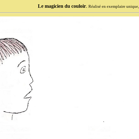
Le magicien du couloir
.
Réalisé en exemplaire unique