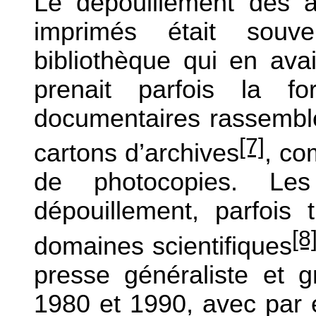
Le dépouillement des ar
imprimés était souv
bibliothèque qui en ava
prenait parfois la f
documentaires rassembl
[7]
cartons d’archives
, co
de photocopies. Le
dépouillement, parfois 
[8
domaines scientifiques
presse généraliste et 
1980 et 1990, avec par 